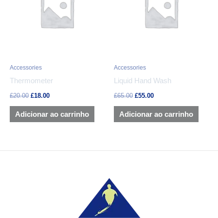
£20.00.
£18.00.
£65.00.
£55.00.
Accessories
Accessories
Thermometer
Liquid Hand Wash
£
20.00
£
18.00
£
65.00
£
55.00
Adicionar ao carrinho
Adicionar ao carrinho