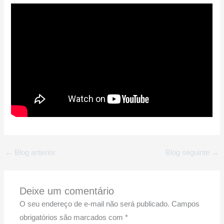
←
Blog anterior
Blog seguinte
→
Deixe um comentário
O seu endereço de e-mail não será publicado.
Campos
obrigatórios são marcados com
*