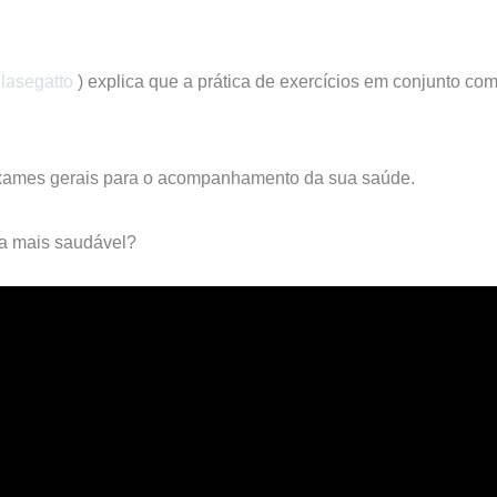
lasegatto
) explica que a prática de exercícios em conjunto c
 exames gerais para o acompanhamento da sua saúde. ⠀
ida mais saudável?⠀