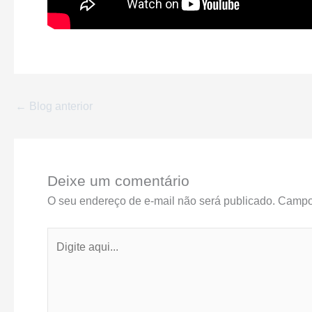
←
Blog anterior
Deixe um comentário
O seu endereço de e-mail não será publicado.
Campos
Digite
aqui...